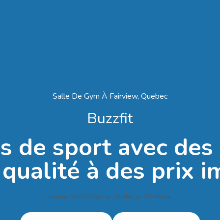
Salle De Gym À Fairview, Quebec
Buzzfit
es de sport avec de
 qualité à des prix 
Home
Salle De Gym
Quebec
Fairview